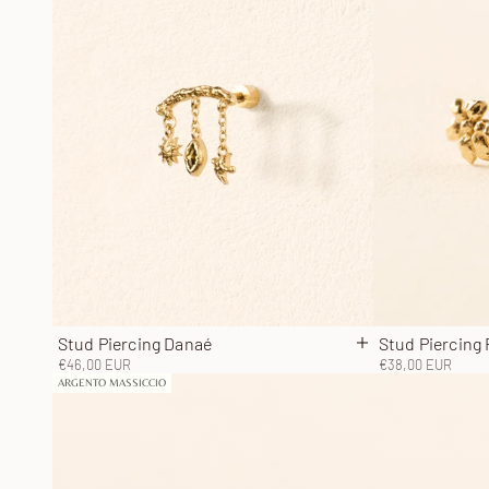
Stud Piercing Danaé
Stud Piercing 
Aggiungi al carrel
Prezzo scontato
Prezzo scontato
€46,00 EUR
€38,00 EUR
ARGENTO MASSICCIO