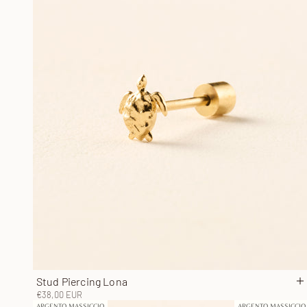
Stud Piercing Lona
A
Prezzo scontato
€38,00 EUR
ARGENTO MASSICCIO
ARGENTO MASSICCIO