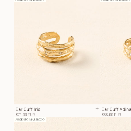
Ear Cuff Iris
Ear Cuff Adin
Aggiungi al carrel
Prezzo scontato
Prezzo scontato
€74,00 EUR
€66,00 EUR
ARGENTO MASSICCIO