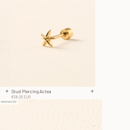
Stud Piercing Actea
Aggiungi al carrello
Aggiungi al carrello
Prezzo scontato
€38,00 EUR
 MASSICCIO