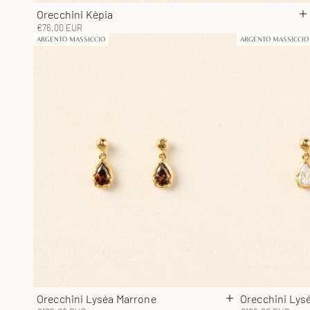
Orecchini Kèpia
A
Prezzo scontato
€76,00 EUR
ARGENTO MASSICCIO
ARGENTO MASSICCIO
Orecchini Lyséa Marrone
Orecchini Lys
Aggiungi al carrel