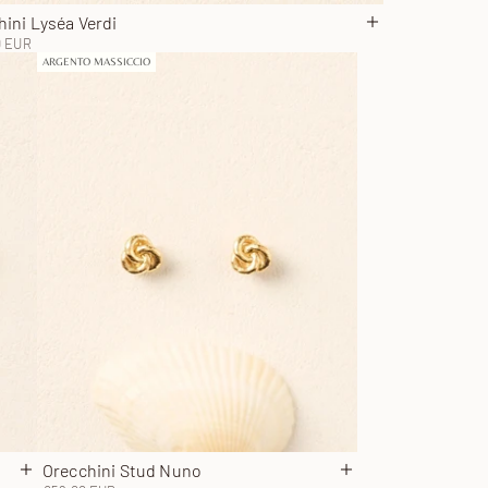
ini Lyséa Verdi
al carrello
Aggiungi al carr
 scontato
0 EUR
ARGENTO MASSICCIO
Orecchini Stud Nuno
Aggiungi al carrello
Aggiungi al carrello