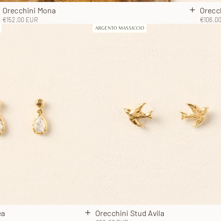
Orecchini Mona
Orecch
ggiungi al carrello
Aggiungi 
Prezzo scontato
Prezzo
€152,00 EUR
€106,0
ARGENTO MASSICCIO
éa
Orecchini Stud Avila
lo
Aggiungi al carrello