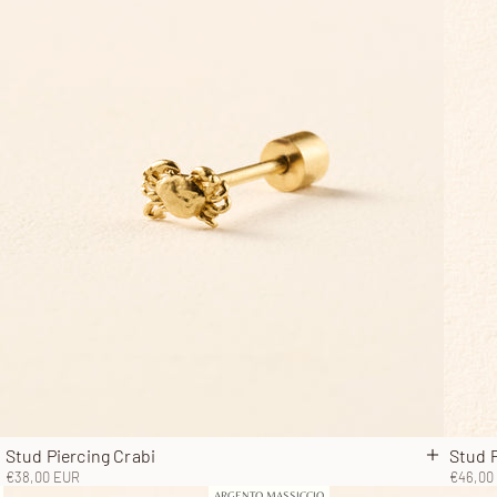
Stud Piercing Crabi
Stud P
ggiungi al carrello
Aggiungi 
Prezzo scontato
Prezzo
€38,00 EUR
€46,00
ARGENTO MASSICCIO