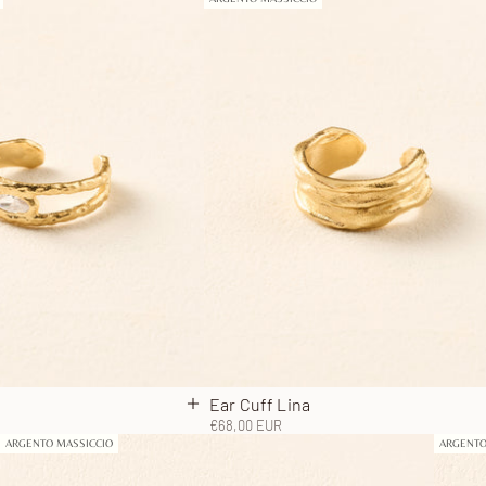
a
Ear Cuff Lina
lo
Aggiungi al carrello
Prezzo scontato
€68,00 EUR
ARGENTO MASSICCIO
ARGENTO