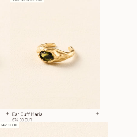
Ear Cuff Maria
Aggiungi al carrello
Aggiungi al carrello
Prezzo scontato
€74,00 EUR
 MASSICCIO