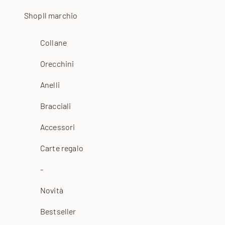
Vai al contenuto
Shop
Il marchio
Collane
Orecchini
Anelli
Bracciali
Accessori
Carte regalo
-
Novità
Bestseller