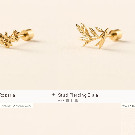
Rosaria
Stud Piercing Elaia
lo
Aggiungi al carrello
Prezzo scontato
€38,00 EUR
ARGENTO MASSICCIO
ARGENTO