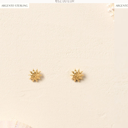
Prezzo scontato
€52,00 EUR
ARGENTO STERLING
ARGENTO