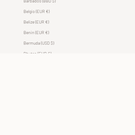
Barbados (BBD $)
Belgio (EUR €)
Belize (EUR €)
Benin (EUR €)
Bermuda (USD $)
Bhutan (EUR €)
Bolivia (BOB Bs.)
Bosnia ed Erzegovina (BAM КМ)
Botswana (EUR €)
Brasile (EUR €)
Brunei (BND $)
Bulgaria (EUR €)
Burkina Faso (EUR €)