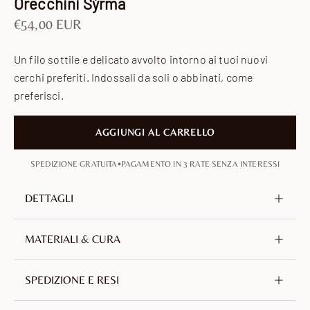
Orecchini Sýrma
Prezzo scontato
€54,00 EUR
Un filo sottile e delicato avvolto intorno ai tuoi nuovi
cerchi preferiti. Indossali da soli o abbinati, come
preferisci.
AGGIUNGI AL CARRELLO
•
SPEDIZIONE GRATUITA
PAGAMENTO IN 3 RATE SENZA INTERESSI
DETTAGLI
Metallo
Ottone, senza nichel né piombo
MATERIALI & CURA
Doratura
Oro 18 carati
Realizzato in ottone placcato oro 18 carati. Una lega
SPEDIZIONE E RESI
Diametro
16 mm / 0.63 in
di rame e zinco selezionata per la sua durabilità.
Peso singolo
1.3 g
Senza nichel, senza piombo e ipoallergenico.
Offriamo spedizioni gratuite con tracciamento in