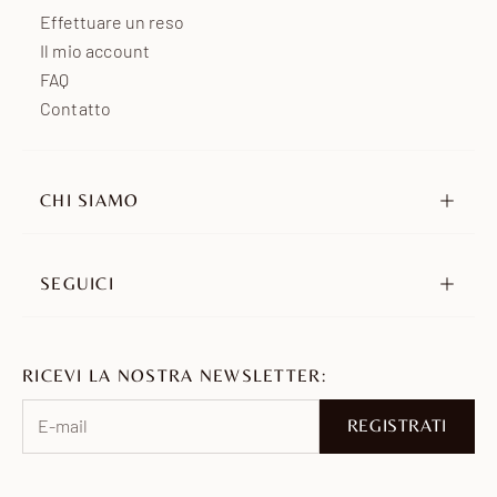
Effettuare un reso
Il mio account
FAQ
Contatto
CHI SIAMO
La nostra storia
I nostri impegni
SEGUICI
Rivenditori
Instagram
Ambassador
TikTok
Unisciti a noi
RICEVI LA NOSTRA NEWSLETTER:
Pinterest
Facebook
REGISTRATI
WhatsApp