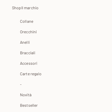
Vai al contenuto
Shop
Il marchio
Collane
Orecchini
Anelli
Bracciali
Accessori
Carte regalo
-
Novità
Bestseller