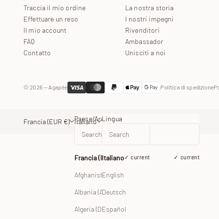
Traccia il mio ordine
La nostra storia
Effettuare un reso
I nostri impegni
Il mio account
Rivenditori
FAQ
Ambassador
Contatto
Unisciti a noi
© 2026 — Agapée
Politica di spedizione
Po
Paese/Area geografica
Lingua
Francia (EUR €)
Italiano
Francia (EUR €)
Italiano
current
current
Afghanistan (EUR €)
English
Albania (ALL L)
Deutsch
Español
Algeria (DZD د.ج)