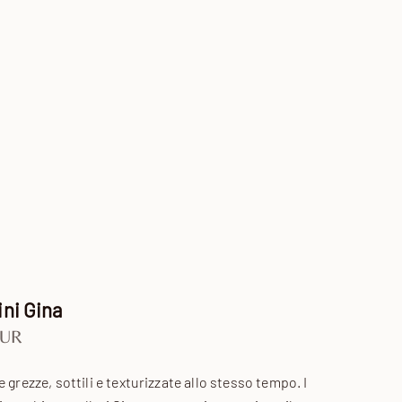
ni Gina
contato
EUR
 grezze, sottili e texturizzate allo stesso tempo. I