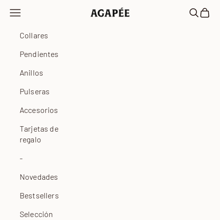
Ir al contenido
Abrir menú de navegación
Abrir bú
Abrir 
Agapée
Collares
Pendientes
Anillos
Pulseras
Accesorios
Tarjetas de
regalo
-
Novedades
Bestsellers
Selección