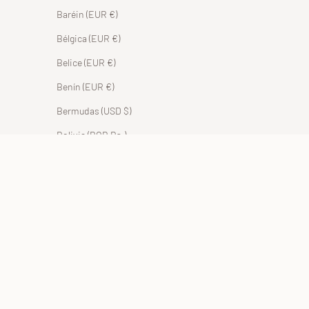
Baréin (EUR €)
Bélgica (EUR €)
Belice (EUR €)
Benín (EUR €)
Bermudas (USD $)
Bolivia (BOB Bs.)
Bosnia y Herzegovina (BAM КМ)
Botsuana (EUR €)
Brasil (EUR €)
Brunéi (BND $)
Bulgaria (EUR €)
Burkina Faso (EUR €)
Burundi (BIF Fr)