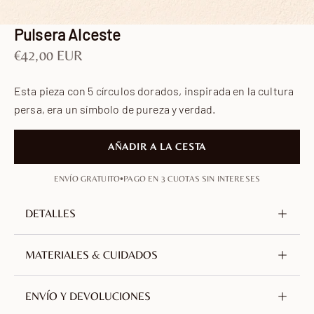
Ir al artículo 1
Ir al artículo 2
Ir al artículo 3
Ir al artículo 4
Pulsera Alceste
Precio de oferta
€42,00 EUR
Esta pieza con 5 círculos dorados, inspirada en la cultura
persa, era un símbolo de pureza y verdad.
AÑADIR A LA CESTA
•
ENVÍO GRATUITO
PAGO EN 3 CUOTAS SIN INTERESES
DETALLES
Metal
Latón, sin níquel ni plomo
MATERIALES & CUIDADOS
Chapado
Oro de 18 quilates
Elaborado en latón chapado en oro de 18 quilates.
ENVÍO Y DEVOLUCIONES
Altura del colgante
6 mm / 0.24 in
Una aleación de cobre y zinc seleccionada por su