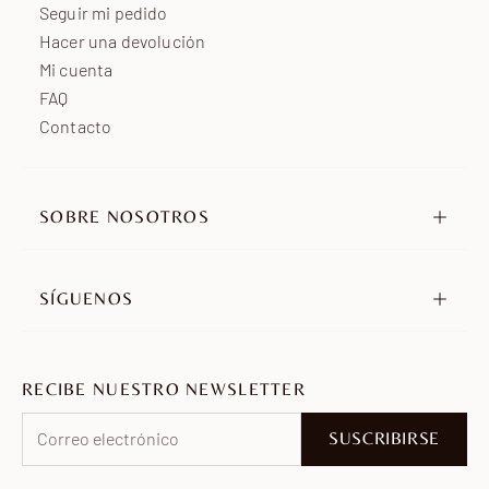
Seguir mi pedido
Hacer una devolución
Mi cuenta
FAQ
Contacto
SOBRE NOSOTROS
Nuestra historia
Nuestros compromisos
SÍGUENOS
Distribuidores
Instagram
Embajadores
TikTok
Únete a nosotros
RECIBE NUESTRO NEWSLETTER
Pinterest
Facebook
SUSCRIBIRSE
WhatsApp