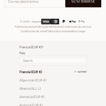
SUSCRIBIRSE
WhatsApp
© 2026 — Agapée
Política de envíos
Política de reembolsos
Condiciones de servicio
Condiciones de venta
Política de privacidad
Aviso legal
Francia (EUR €)
País
Francia (EUR €)
current
Afganistán (EUR €)
Albania (ALL L)
Alemania (EUR €)
Andorra (EUR €)