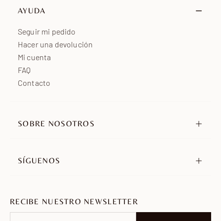
Oceanía
de 7 a 15 días laborables
AYUDA
África
de 7 a 15 días laborables
Seguir mi pedido
Hacer una devolución
Mi cuenta
FAQ
Contacto
SOBRE NOSOTROS
Nuestra historia
Nuestros compromisos
SÍGUENOS
Distribuidores
Instagram
Embajadores
TikTok
Únete a nosotros
RECIBE NUESTRO NEWSLETTER
Pinterest
Facebook