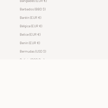
Bangladés (EUR €)
Barbados (BBD $)
Baréin (EUR €)
Bélgica (EUR €)
Belice (EUR €)
Benín (EUR €)
Bermudas (USD $)
Bolivia (BOB Bs.)
Bosnia y Herzegovina (BAM КМ)
Botsuana (EUR €)
Brasil (EUR €)
Brunéi (BND $)
Bulgaria (EUR €)