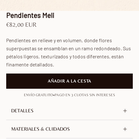
Ir al artículo 1
Ir al artículo 2
Ir al artículo 3
Pendientes Meli
Precio de oferta
€82,00 EUR
Pendientes en relieve y en volumen, donde flores
superpuestas se ensamblan en un ramo redondeado. Sus
pétalos ligeros, texturizados y todos diferentes, están
finamente detallados.
AÑADIR A LA CESTA
•
ENVÍO GRATUITO
PAGO EN 3 CUOTAS SIN INTERESES
DETALLES
Metal
Latón, sin níquel ni plomo
MATERIALES & CUIDADOS
Chapado
Oro de 18 quilates