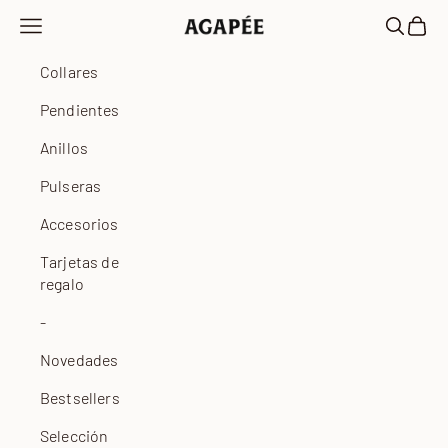
Ir al contenido
Abrir menú de navegación
Abrir bú
Abrir 
Agapée
Collares
Pendientes
Anillos
Pulseras
Accesorios
Tarjetas de
regalo
-
Novedades
Bestsellers
Selección