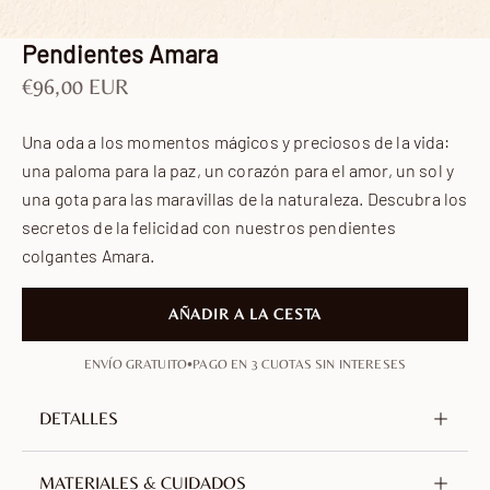
Ir al artículo 1
Ir al artículo 2
Ir al artículo 3
Ir al artículo 4
Pendientes Amara
Precio de oferta
€96,00 EUR
Una oda a los momentos mágicos y preciosos de la vida:
una paloma para la paz, un corazón para el amor, un sol y
una gota para las maravillas de la naturaleza. Descubra los
secretos de la felicidad con nuestros pendientes
colgantes Amara.
AÑADIR A LA CESTA
•
ENVÍO GRATUITO
PAGO EN 3 CUOTAS SIN INTERESES
DETALLES
Metal
Latón, sin níquel ni plomo
MATERIALES & CUIDADOS