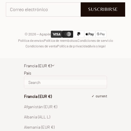
Facebook
SUSCRIBIRSE
WhatsApp
© 2026 — Agapée
Política de envíos
Política de reembolsos
Condiciones de servicio
Condiciones de venta
Política de privacidad
Aviso legal
Francia (EUR €)
País
Francia (EUR €)
current
Afganistán (EUR €)
Albania (ALL L)
Alemania (EUR €)