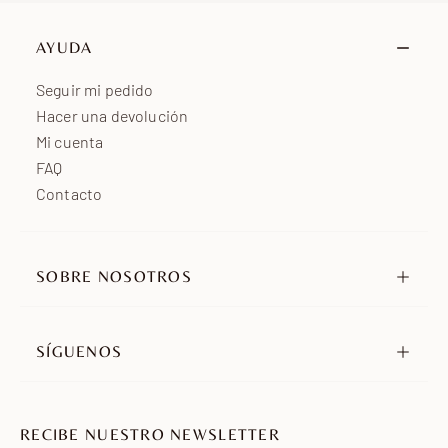
Oriente Medio
de 15 a 25 días laborables
Oceanía
de 7 a 15 días laborables
AYUDA
África
de 7 a 15 días laborables
Seguir mi pedido
Hacer una devolución
Mi cuenta
FAQ
Contacto
SOBRE NOSOTROS
Nuestra historia
Nuestros compromisos
SÍGUENOS
Distribuidores
Instagram
Embajadores
TikTok
Únete a nosotros
RECIBE NUESTRO NEWSLETTER
Pinterest