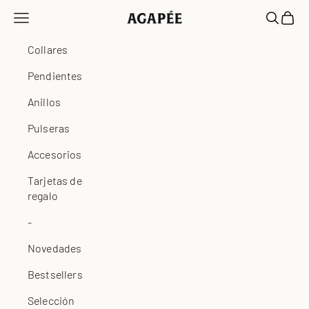
Ir al contenido
Abrir menú de navegación
Abrir bú
Abrir 
Agapée
Collares
Pendientes
Anillos
Pulseras
Accesorios
Tarjetas de
regalo
-
Novedades
Bestsellers
Selección