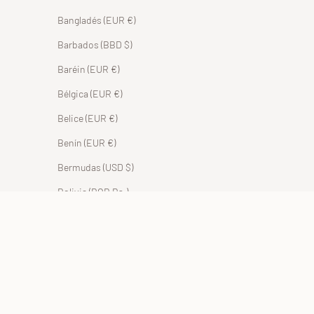
Bangladés (EUR €)
Barbados (BBD $)
Baréin (EUR €)
Bélgica (EUR €)
Belice (EUR €)
Benín (EUR €)
Bermudas (USD $)
Bolivia (BOB Bs.)
Bosnia y Herzegovina (BAM КМ)
Botsuana (EUR €)
Brasil (EUR €)
Brunéi (BND $)