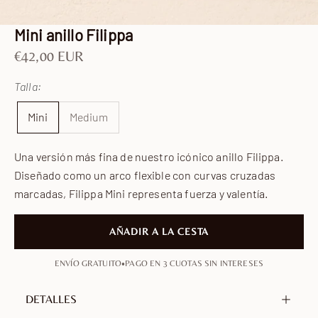
Ir al artículo 1
Ir al artículo 2
Ir al artículo 3
Ir al artículo 4
Mini anillo Filippa
Precio de oferta
€42,00 EUR
Talla:
Mini
Medium
Una versión más fina de nuestro icónico anillo Filippa.
Diseñado como un arco flexible con curvas cruzadas
marcadas, Filippa Mini representa fuerza y valentía.
AÑADIR A LA CESTA
•
ENVÍO GRATUITO
PAGO EN 3 CUOTAS SIN INTERESES
DETALLES