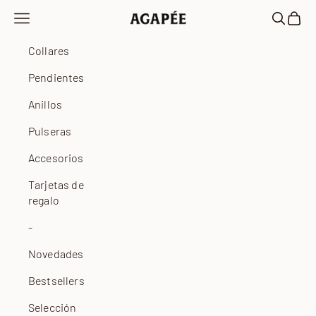
Ir al contenido
Abrir menú de navegación
Abrir bú
Abrir 
Agapée
Collares
Pendientes
Anillos
Pulseras
Accesorios
Tarjetas de
regalo
-
Novedades
Bestsellers
Selección