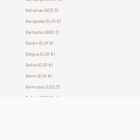
Bahamas (BSD $)
Bangladés (EUR €)
Barbados (BBD $)
Baréin (EUR €)
Bélgica (EUR €)
Belice (EUR €)
Benín (EUR €)
Bermudas (USD $)
Bolivia (BOB Bs.)
Bosnia y Herzegovina (BAM КМ)
Botsuana (EUR €)
Brasil (EUR €)