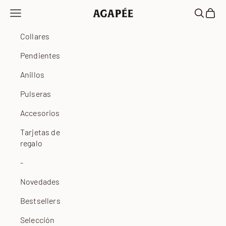
Ir al contenido
Abrir menú de navegación
Abrir bú
Abrir 
Agapée
Collares
Pendientes
Anillos
Pulseras
Accesorios
Tarjetas de
regalo
-
Novedades
Bestsellers
Selección