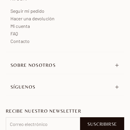
África
de 7 a 15 días laborables
Seguir mi pedido
Hacer una devolución
Mi cuenta
FAQ
Contacto
SOBRE NOSOTROS
Nuestra historia
Nuestros compromisos
SÍGUENOS
Distribuidores
Instagram
Embajadores
TikTok
Únete a nosotros
RECIBE NUESTRO NEWSLETTER
Pinterest
Facebook
SUSCRIBIRSE
WhatsApp