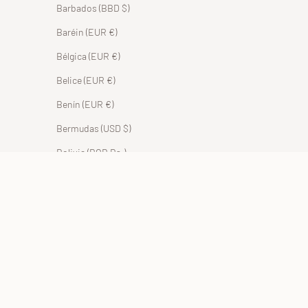
Barbados (BBD $)
Baréin (EUR €)
Bélgica (EUR €)
Belice (EUR €)
Benín (EUR €)
Bermudas (USD $)
Bolivia (BOB Bs.)
Bosnia y Herzegovina (BAM КМ)
Botsuana (EUR €)
Brasil (EUR €)
Brunéi (BND $)
Bulgaria (EUR €)
Burkina Faso (EUR €)