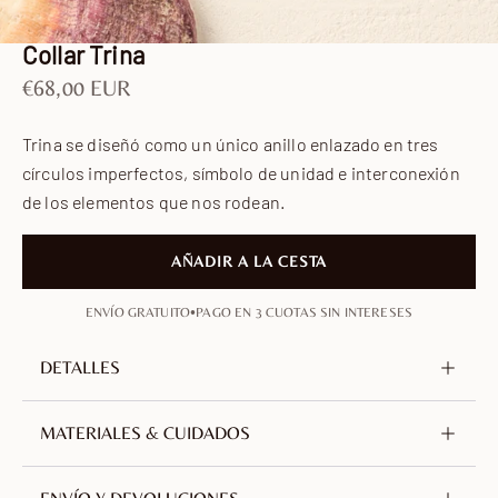
Ir al artículo 1
Ir al artículo 2
Ir al artículo 3
Ir al artículo 4
Ir al artículo 5
Collar Trina
Precio de oferta
€68,00 EUR
Trina se diseñó como un único anillo enlazado en tres
círculos imperfectos, símbolo de unidad e interconexión
de los elementos que nos rodean.
AÑADIR A LA CESTA
•
ENVÍO GRATUITO
PAGO EN 3 CUOTAS SIN INTERESES
DETALLES
Metal
Latón, sin níquel ni plomo
MATERIALES & CUIDADOS
Chapado
Oro de 18 quilates
Elaborado en latón chapado en oro de 18 quilates.