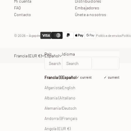
Mi cuenta
Distribuidores
FAQ
Embajadores
Contacto
Únete a nosotros
© 2026 — Agapée
Política de envíos
Políti
País
Idioma
Francia (EUR €)
Español
Francia (EUR €)
Español
current
current
Afganistán (EUR €)
English
Albania (ALL L)
Italiano
Alemania (EUR €)
Deutsch
Andorra (EUR €)
Français
Angola (EUR €)