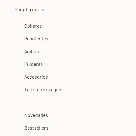
Ir al contenido
Shop
La marca
Collares
Pendientes
Anillos
Pulseras
Accesorios
Tarjetas de regalo
-
Novedades
Bestsellers