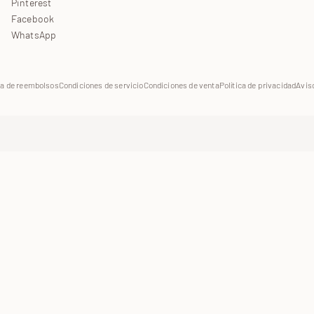
Pinterest
Facebook
WhatsApp
ca de reembolsos
Condiciones de servicio
Condiciones de venta
Política de privacidad
Aviso