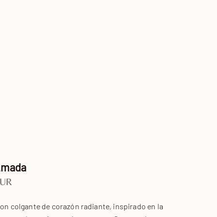
 Amada
 oferta
EUR
con colgante de corazón radiante, inspirado en la