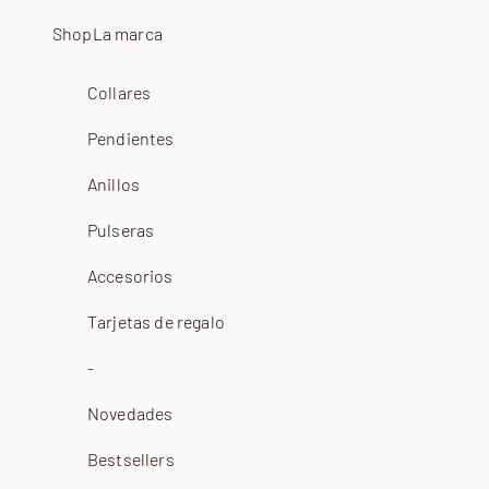
Ir al contenido
Shop
La marca
Collares
Pendientes
Anillos
Pulseras
Accesorios
Tarjetas de regalo
-
Novedades
Bestsellers