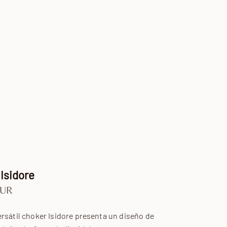
Isidore
 oferta
EUR
rsátil choker Isidore presenta un diseño de