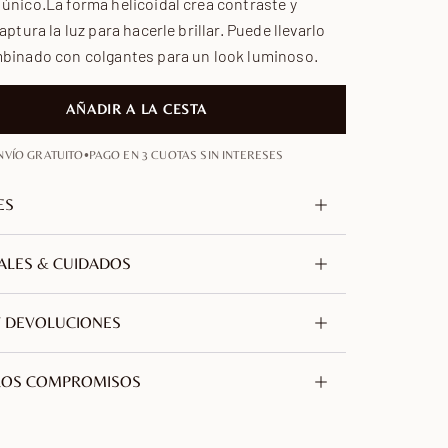
único.La forma helicoidal crea contraste y
aptura la luz para hacerle brillar. Puede llevarlo
mbinado con colgantes para un look luminoso.
AÑADIR A LA CESTA
•
NVÍO GRATUITO
PAGO EN 3 CUOTAS SIN INTERESES
ES
Latón, sin níquel ni plomo
ALES & CUIDADOS
do
Oro de 18 quilates
o en latón chapado en oro de 18 quilates. Una
Y DEVOLUCIONES
ud de la cadena
320 mm / 12.6 in
 de cobre y zinc seleccionada por su
sión
100 mm / 3.94 in
dad. Libre de níquel, plomo e hipoalergénica.
os envío gratuito con seguimiento a todo el
ROS COMPROMISOS
esde Francia.
metidos con una
TÍA DE 2 AÑOS
artesanía
responsable,
eza se envuelve cuidadosamente en una bolsa