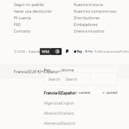
Seguir mi pedido
Nuestra historia
Hacer una devolución
Nuestros compromisos
Mi cuenta
Distribuidores
FAQ
Embajadores
Contacto
Únete a nosotros
© 2026 — Agapée
Política de envíos
Políti
País
Idioma
Francia (EUR €)
Español
Francia (EUR €)
Español
current
current
Afganistán (EUR €)
English
Albania (ALL L)
Italiano
Alemania (EUR €)
Deutsch