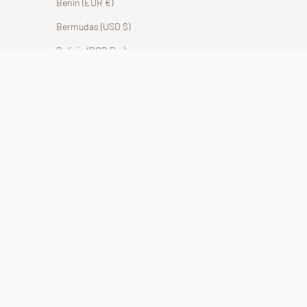
Benín (EUR €)
Bermudas (USD $)
Bolivia (BOB Bs.)
Bosnia y Herzegovina (BAM КМ)
Botsuana (EUR €)
Brasil (EUR €)
Brunéi (BND $)
Bulgaria (EUR €)
Burkina Faso (EUR €)
Burundi (BIF Fr)
Bután (EUR €)
Cabo Verde (CVE $)
Camboya (EUR €)