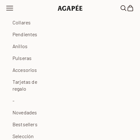
Ir al contenido
Abrir menú de navegación
Abrir bú
Abrir 
Agapée
Collares
Pendientes
Anillos
Pulseras
Accesorios
Tarjetas de
regalo
-
Novedades
Bestsellers
Selección