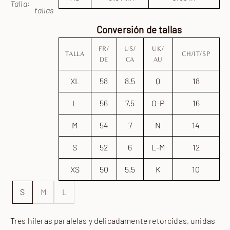
Talla:
tallas
Conversión de tallas
FR/
US/
UK/
TALLA
CH/IT/SP
DE
CA
AU
XL
58
8.5
Q
18
L
56
7.5
O-P
16
M
54
7
N
14
S
52
6
L-M
12
XS
50
5.5
K
10
S
M
L
Tres hileras paralelas y delicadamente retorcidas, unidas