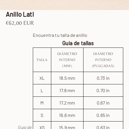
Ir al artículo 1
Ir al artículo 2
Ir al artículo 3
Ir al artículo 4
Anillo Lati
Precio de oferta
€62,00 EUR
Encuentra tu talla de anillo
Guía de tallas
DIÁMETRO
DIÁMETRO
TALLA
INTERNO
INTERNO
(MM)
(PULGADAS)
XL
18.5 mm
0.73 in
L
17.8 mm
0.70 in
M
17.2 mm
0.67 in
S
16.6 mm
0.65 in
Guía de
XS
15.9 mm
0.63 in