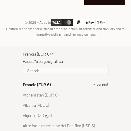
WhatsApp
© 2026 — Agapée
Politica di spedizione
Politica di rimborso
Termini di servizio
Condizioni di vendita
Informativa sulla privacy
Informazioni legali
Francia (EUR €)
Paese/Area geografica
Francia (EUR €)
current
Afghanistan (EUR €)
Albania (ALL L)
Algeria (DZD د.ج)
Altre isole americane del Pacifico (USD $)