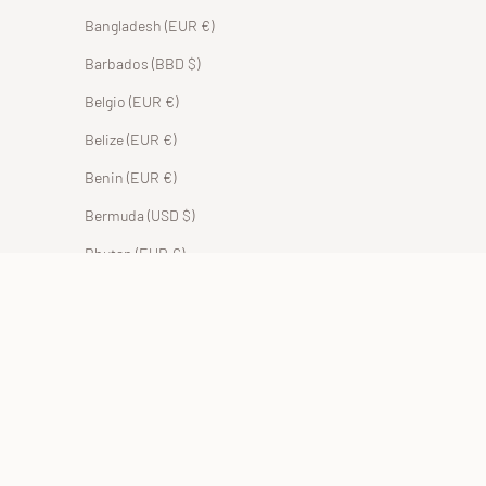
Bangladesh (EUR €)
Barbados (BBD $)
Belgio (EUR €)
Belize (EUR €)
Benin (EUR €)
Bermuda (USD $)
Bhutan (EUR €)
Bolivia (BOB Bs.)
Bosnia ed Erzegovina (BAM КМ)
Botswana (EUR €)
Brasile (EUR €)
Brunei (BND $)
Bulgaria (EUR €)