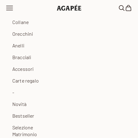
Vai al contenuto
Apri il menu di navigazione
Mostra il
Mostra
Agapée
Collane
Orecchini
Anelli
Bracciali
Accessori
Carte regalo
-
Novità
Bestseller
Selezione
Matrimonio