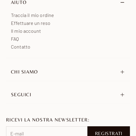
AIUTO
Africa
da 7 a 15 giorni lavorativi
Traccia il mio ordine
Effettuare un reso
Il mio account
FAQ
Contatto
CHI SIAMO
La nostra storia
I nostri impegni
SEGUICI
Rivenditori
Instagram
Ambassador
TikTok
Unisciti a noi
RICEVI LA NOSTRA NEWSLETTER:
Pinterest
Facebook
REGISTRATI