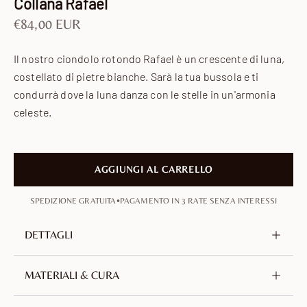
Collana Rafael
Prezzo scontato
€84,00 EUR
Il nostro ciondolo rotondo Rafael è un crescente di luna,
costellato di pietre bianche. Sarà la tua bussola e ti
condurrà dove la luna danza con le stelle in un'armonia
celeste.
AGGIUNGI AL CARRELLO
•
SPEDIZIONE GRATUITA
PAGAMENTO IN 3 RATE SENZA INTERESSI
DETTAGLI
Metallo
Ottone, senza nichel né piombo
MATERIALI & CURA
Doratura
Oro 18 carati
Realizzato in ottone placcato oro 18 carati. Una lega