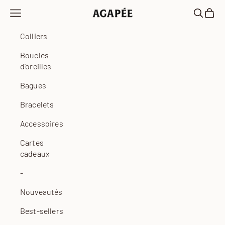
Passer au contenu
Ouvrir la navigation
Ouvrir la
Voir l
Agapée
Colliers
Boucles
d'oreilles
Bagues
Bracelets
Accessoires
Cartes
cadeaux
-
Nouveautés
Best-sellers