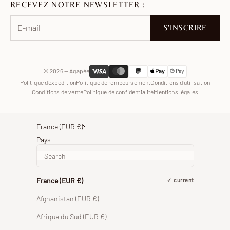
RECEVEZ NOTRE NEWSLETTER :
Pinterest
Facebook
S'INSCRIRE
WhatsApp
© 2026 — Agapée
Politique d'expédition
Politique de remboursement
Conditions d'utilisation
Conditions de vente
Politique de confidentialité
Mentions légales
France (EUR €)
Pays
France (EUR €)
current
Afghanistan (EUR €)
Afrique du Sud (EUR €)