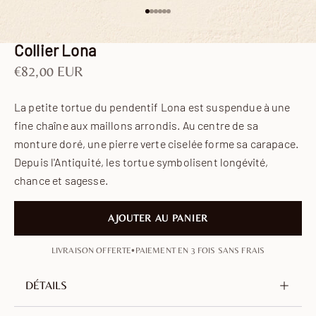
Aller à l'élément 1
Aller à l'élément 2
Aller à l'élément 3
Aller à l'élément 4
Aller à l'élément 5
Aller à l'élément 6
Collier Lona
Prix de vente
€82,00 EUR
La petite tortue du pendentif Lona est suspendue à une
fine chaîne aux maillons arrondis. Au centre de sa
monture doré, une pierre verte ciselée forme sa carapace.
Depuis l'Antiquité, les tortue symbolisent longévité,
chance et sagesse.
AJOUTER AU PANIER
•
LIVRAISON OFFERTE
PAIEMENT EN 3 FOIS SANS FRAIS
DÉTAILS