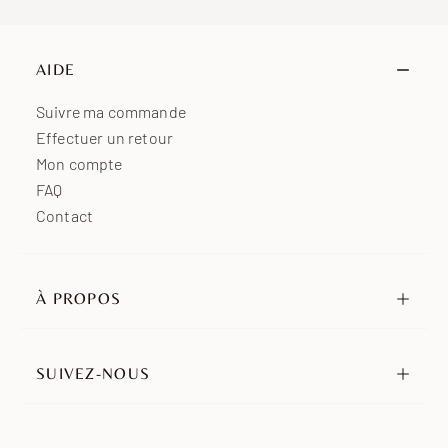
Moyen-Orient
15 à 25 jours ouvrés
Océanie
7 à 15 jours ouvrés
AIDE
Afrique
7 à 15 jours ouvrés
Suivre ma commande
Effectuer un retour
Mon compte
FAQ
Contact
À PROPOS
Notre histoire
Nos engagements
SUIVEZ-NOUS
Revendeurs
Instagram
Ambassadeurs
TikTok
Nous rejoindre