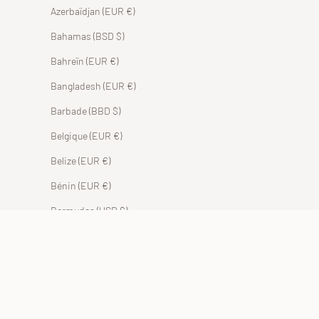
Azerbaïdjan (EUR €)
Bahamas (BSD $)
Bahreïn (EUR €)
Bangladesh (EUR €)
Barbade (BBD $)
Belgique (EUR €)
Belize (EUR €)
Bénin (EUR €)
Bermudes (USD $)
Bhoutan (EUR €)
Bolivie (BOB Bs.)
Bosnie-Herzégovine (BAM КМ)
Botswana (EUR €)