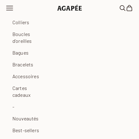
Passer au contenu
Ouvrir la navigation
Ouvrir la
Voir l
Agapée
Colliers
Boucles
d'oreilles
Bagues
Bracelets
Accessoires
Cartes
cadeaux
-
Nouveautés
Best-sellers