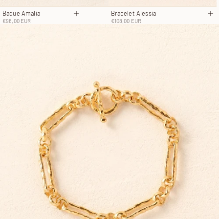
Bracelet Alessia
Bague Amalia
Aj
Choisir les options
Prix de vente
Prix de vente
€108,00 EUR
€98,00 EUR