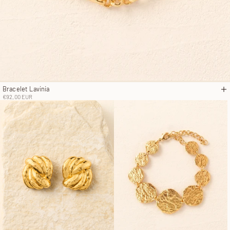
Bracelet Lavinia
A
Prix de vente
€92,00 EUR