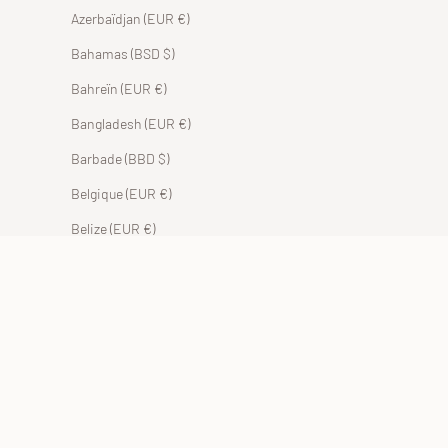
Azerbaïdjan (EUR €)
Bahamas (BSD $)
Bahreïn (EUR €)
Bangladesh (EUR €)
Barbade (BBD $)
Belgique (EUR €)
Belize (EUR €)
Bénin (EUR €)
Bermudes (USD $)
Bhoutan (EUR €)
Bolivie (BOB Bs.)
Bosnie-Herzégovine (BAM КМ)
Botswana (EUR €)