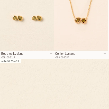
Collier Lysiana
Boucles Lysiana
Aj
Ajouter au panier
Prix de vente
Prix de vente
€98,00 EUR
€76,00 EUR
ARGENT MASSIF