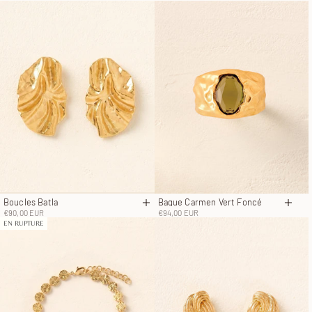
Boucles Batla
Bague Carmen Vert Foncé
Ajouter au panier
Chois
Prix de vente
Prix de vente
€90,00 EUR
€94,00 EUR
EN RUPTURE