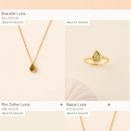
Bracelet Lysia
Prix de vente
€54,00 EUR
ARGENT MASSIF
ARGENT MASSIF
Mini Collier Lysia
Bague Lysia
Ajouter au panier
Choisir les
Prix de vente
Prix de vente
€68,00 EUR
€72,00 EUR
ARGENT MASSIF
ARGENT MASSIF