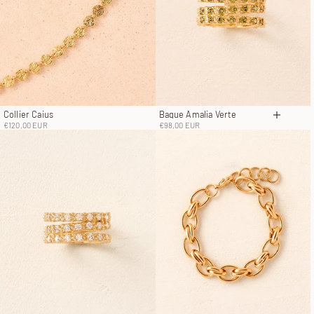
Collier Caius
Bague Amalia Verte
Choisir 
Prix de vente
Prix de vente
€120,00 EUR
€98,00 EUR