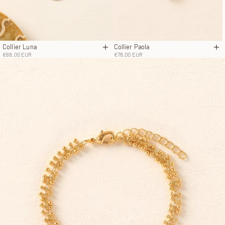
Collier Luna
Collier Paola
Ajouter au panier
Aj
Prix de vente
Prix de vente
€68,00 EUR
€78,00 EUR