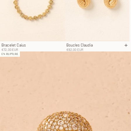
Bracelet Caius
Boucles Claudia
Aj
Prix de vente
Prix de vente
€72,00 EUR
€92,00 EUR
EN RUPTURE