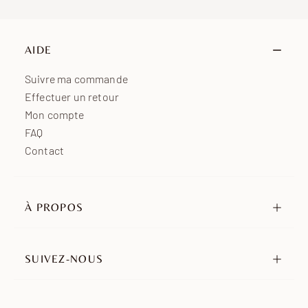
AIDE
Suivre ma commande
Effectuer un retour
Mon compte
FAQ
Contact
À PROPOS
Notre histoire
Nos engagements
SUIVEZ-NOUS
Revendeurs
Instagram
Ambassadeurs
TikTok
Nous rejoindre