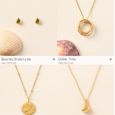
Boucles Studs Lysia
Collier Trina
Ajouter au panier
Aj
Prix de vente
Prix de vente
€64,00 EUR
€68,00 EUR