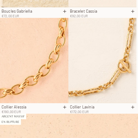
Bracelet Cassia
Boucles Gabriella
Aj
Ajouter au panier
Prix de vente
Prix de vente
€92,00 EUR
€72,00 EUR
Collier Lavinia
Collier Alessia
Aj
Ajouter au panier
Prix de vente
Prix de vente
€172,00 EUR
€190,00 EUR
ARGENT MASSIF
EN RUPTURE