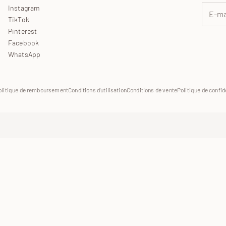
Instagram
TikTok
Pinterest
Facebook
WhatsApp
olitique de remboursement
Conditions d'utilisation
Conditions de vente
Politique de confid