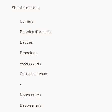
Passer au contenu
Shop
La marque
Colliers
Boucles d'oreilles
Bagues
Bracelets
Accessoires
Cartes cadeaux
-
Nouveautés
Best-sellers