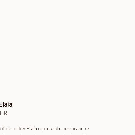
Elaia
ente
EUR
if du collier Elaia représente une branche