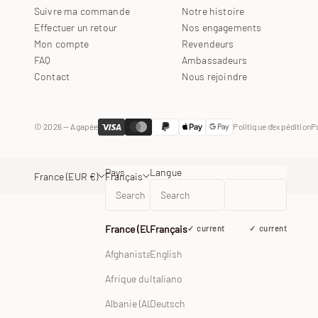
Suivre ma commande
Notre histoire
Effectuer un retour
Nos engagements
Mon compte
Revendeurs
FAQ
Ambassadeurs
Contact
Nous rejoindre
© 2026 — Agapée
Politique d'expédition
P
Pays
Langue
France (EUR €)
Français
France (EUR €)
Français
current
current
Afghanistan (EUR €)
English
Afrique du Sud (EUR €)
Italiano
Albanie (ALL L)
Deutsch