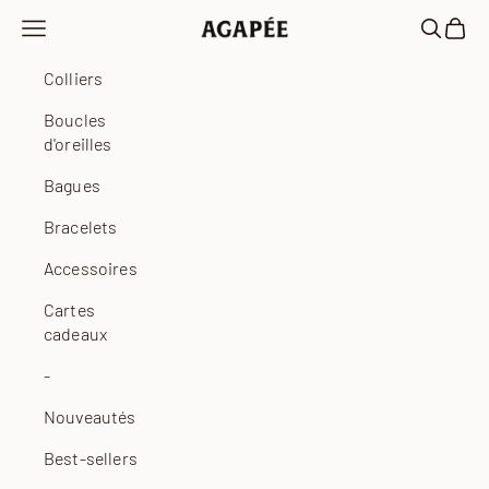
Passer au contenu
Ouvrir la navigation
Ouvrir la
Voir l
Agapée
Colliers
Boucles
d'oreilles
Bagues
Bracelets
Accessoires
Cartes
cadeaux
-
Nouveautés
Best-sellers