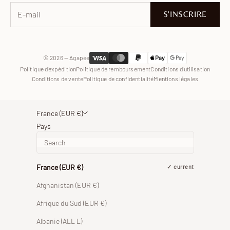
Facebook
S'INSCRIRE
WhatsApp
© 2026 — Agapée
Politique d'expédition
Politique de remboursement
Conditions d'utilisation
Conditions de vente
Politique de confidentialité
Mentions légales
France (EUR €)
Pays
France (EUR €)
current
Afghanistan (EUR €)
Afrique du Sud (EUR €)
Albanie (ALL L)