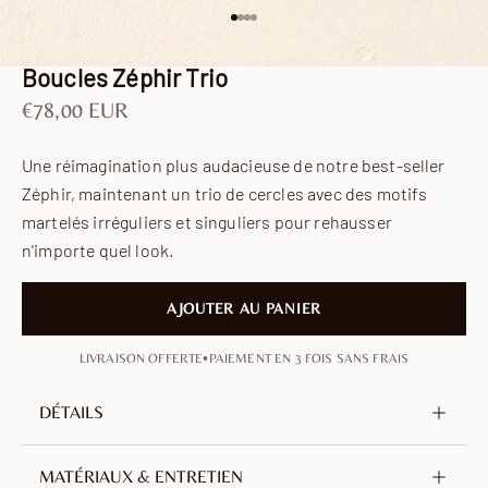
Aller à l'élément 1
Aller à l'élément 2
Aller à l'élément 3
Aller à l'élément 4
Boucles Zéphir Trio
Prix de vente
€78,00 EUR
Une réimagination plus audacieuse de notre best-seller
Zéphir, maintenant un trio de cercles avec des motifs
martelés irréguliers et singuliers pour rehausser
n'importe quel look.
AJOUTER AU PANIER
•
LIVRAISON OFFERTE
PAIEMENT EN 3 FOIS SANS FRAIS
DÉTAILS
Métal
Laiton, sans nickel ni plomb
MATÉRIAUX & ENTRETIEN