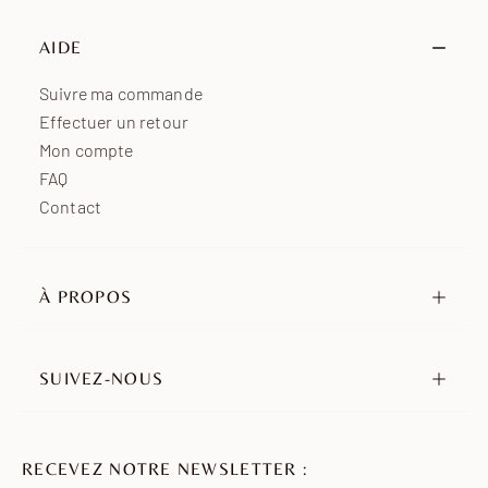
Moyen-Orient
15 à 25 jours ouvrés
Océanie
7 à 15 jours ouvrés
AIDE
Afrique
7 à 15 jours ouvrés
Suivre ma commande
Effectuer un retour
Mon compte
FAQ
Contact
À PROPOS
Notre histoire
Nos engagements
SUIVEZ-NOUS
Revendeurs
Instagram
Ambassadeurs
TikTok
Nous rejoindre
RECEVEZ NOTRE NEWSLETTER :
Pinterest