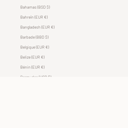
Bahamas (BSD $)
Bahreïn (EUR €)
Bangladesh (EUR €)
Barbade (BBD $)
Belgique (EUR €)
Belize (EUR €)
Bénin (EUR €)
Bermudes (USD $)
Bhoutan (EUR €)
Bolivie (BOB Bs.)
Bosnie-Herzégovine (BAM КМ)
Botswana (EUR €)
Brésil (EUR €)