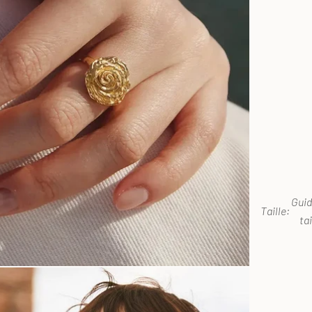
Guid
Taille:
tai