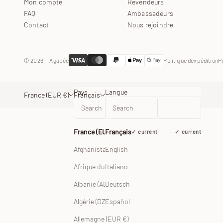
Mon compte
Revendeurs
FAQ
Ambassadeurs
Contact
Nous rejoindre
© 2026 — Agapée
Politique d'expédition
P
Pays
Langue
France (EUR €)
Français
France (EUR €)
Français
current
current
Afghanistan (EUR €)
English
Afrique du Sud (EUR €)
Italiano
Albanie (ALL L)
Deutsch
Español
Algérie (DZD د.ج)
Allemagne (EUR €)