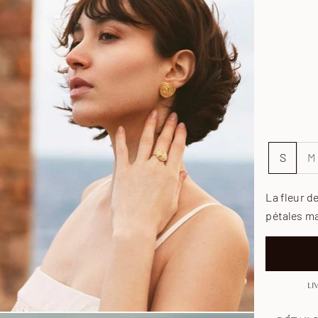
S
M
La fleur d
pétales ma
LI