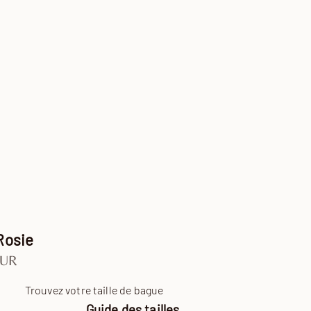
Rosie
ente
EUR
Trouvez votre taille de bague
Guide des tailles