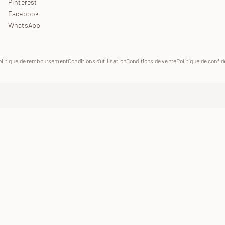
Pinterest
Facebook
WhatsApp
olitique de remboursement
Conditions d'utilisation
Conditions de vente
Politique de confid