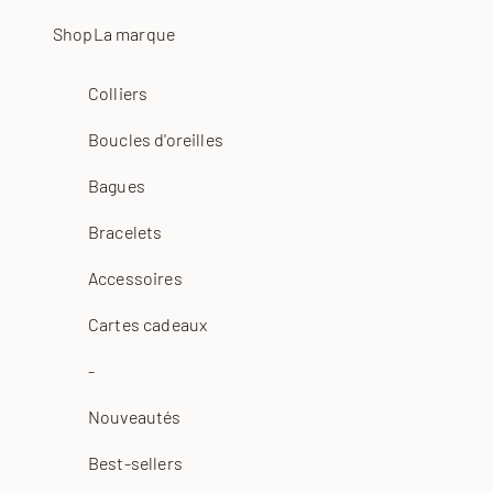
Passer au contenu
Shop
La marque
Colliers
Boucles d'oreilles
Bagues
Bracelets
Accessoires
Cartes cadeaux
-
Nouveautés
Best-sellers