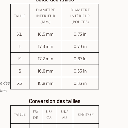
DIAMÈTRE
DIAMÈTRE
TAILLE
INTÉRIEUR
INTÉRIEUR
(MM)
(POUCES)
XL
18.5 mm
0.73 in
L
17.8 mm
0.70 in
M
17.2 mm
0.67 in
S
16.6 mm
0.65 in
e des
XS
15.9 mm
0.63 in
lles
Conversion des tailles
FR/
US/
UK/
TAILLE
CH/IT/SP
DE
CA
AU