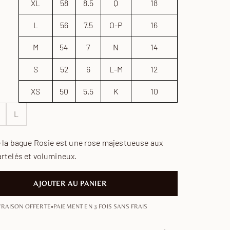
XL
58
8.5
Q
18
L
56
7.5
O-P
16
M
54
7
N
14
S
52
6
L-M
12
XS
50
5.5
K
10
L
e la bague Rosie est une rose majestueuse aux
rtelés et volumineux.
AJOUTER AU PANIER
•
VRAISON OFFERTE
PAIEMENT EN 3 FOIS SANS FRAIS