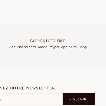
ques
4 à 8 jours ouvrés
5 à 8 jours ouvrés
-Orient
15 à 25 jours ouvrés
ie
7 à 15 jours ouvrés
e
7 à 15 jours ouvrés
PAIEMENT SÉCURISÉ
Visa, Mastercard, Amex, Paypal, Apple Pay, Shop
VEZ NOTRE NEWSLETTER :
S'INSCRIRE