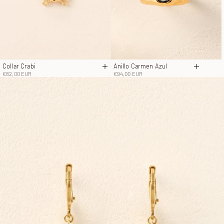
Collar Crabi
Anillo Carmen Azul
Añadir a la cesta
Elige o
Precio de oferta
Precio de oferta
€82,00 EUR
€94,00 EUR