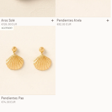
Pendientes Atela
Aros Solé
Añ
Añadir a la cesta
Precio de oferta
Precio de oferta
€82,00 EUR
€126,00 EUR
AGOTADO
Pendientes Pao
Precio de oferta
€74,00 EUR