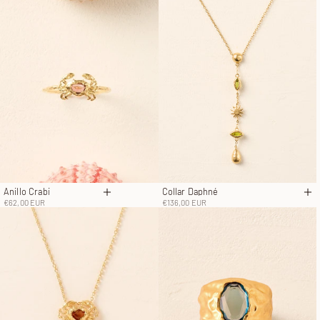
Anillo Crabi
Collar Daphné
Elige opciones
Añ
Precio de oferta
Precio de oferta
€62,00 EUR
€136,00 EUR