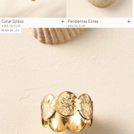
Collar Soléos
Pendientes Estée
Añadir a la cesta
Añ
Precio de oferta
Precio de oferta
€168,00 EUR
€64,00 EUR
PLATA DE LEY