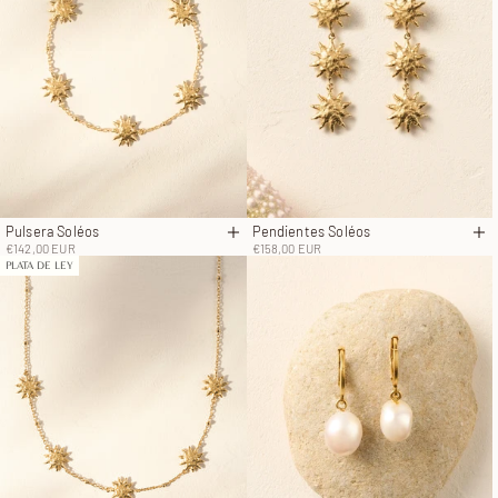
Pulsera Soléos
Pendientes Soléos
Añadir a la cesta
Añ
Precio de oferta
Precio de oferta
€142,00 EUR
€158,00 EUR
PLATA DE LEY