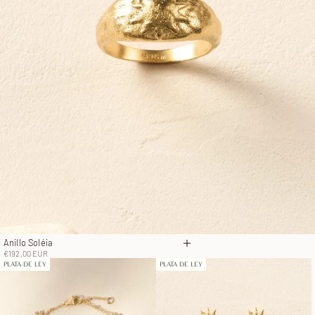
Anillo Soléia
Elige opciones
Precio de oferta
€192,00 EUR
PLATA DE LEY
PLATA DE LEY