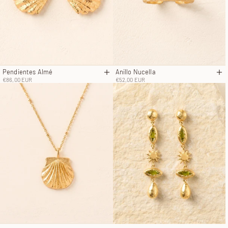
Pendientes Almé
Anillo Nucella
Añadir a la cesta
Añ
Precio de oferta
Precio de oferta
€86,00 EUR
€52,00 EUR