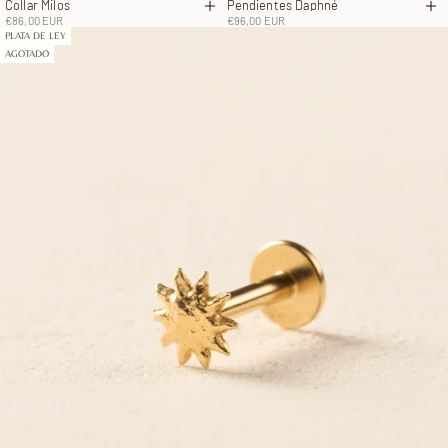
Collar Milos
Pendientes Daphné
Añadir a la cesta
Añ
Precio de oferta
Precio de oferta
€86,00 EUR
€96,00 EUR
PLATA DE LEY
AGOTADO