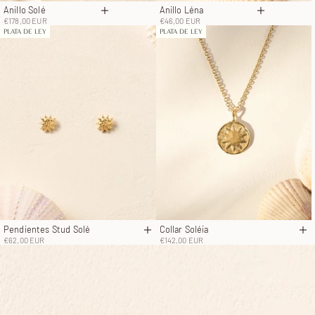
Anillo Solé
Anillo Léna
Elige opciones
Elige opci
Precio de oferta
Precio de oferta
€178,00 EUR
€46,00 EUR
PLATA DE LEY
PLATA DE LEY
Pendientes Stud Solé
Collar Soléia
Añadir a la cesta
Añ
Precio de oferta
Precio de oferta
€62,00 EUR
€142,00 EUR