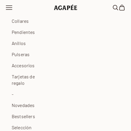
Ir al contenido
Abrir menú de navegación
Abrir bú
Abrir 
Agapée
Collares
Pendientes
Anillos
Pulseras
Accesorios
Tarjetas de
regalo
-
Novedades
Bestsellers
Selección