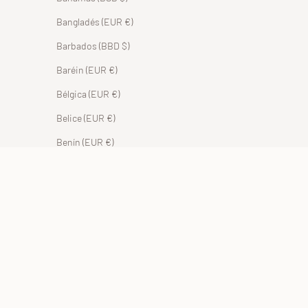
Bangladés (EUR €)
Barbados (BBD $)
Baréin (EUR €)
Bélgica (EUR €)
Belice (EUR €)
Benín (EUR €)
Bermudas (USD $)
Bolivia (BOB Bs.)
Bosnia y Herzegovina (BAM КМ)
Botsuana (EUR €)
Brasil (EUR €)
Brunéi (BND $)