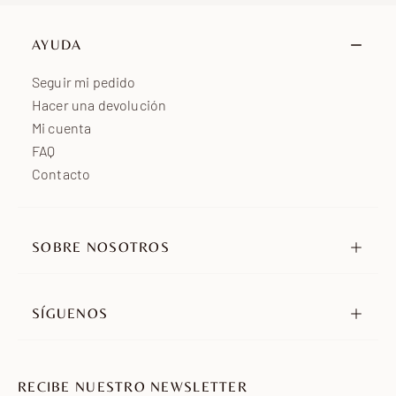
AYUDA
Seguir mi pedido
Hacer una devolución
Mi cuenta
FAQ
Contacto
SOBRE NOSOTROS
Nuestra historia
Nuestros compromisos
SÍGUENOS
Distribuidores
Instagram
Embajadores
TikTok
Únete a nosotros
RECIBE NUESTRO NEWSLETTER