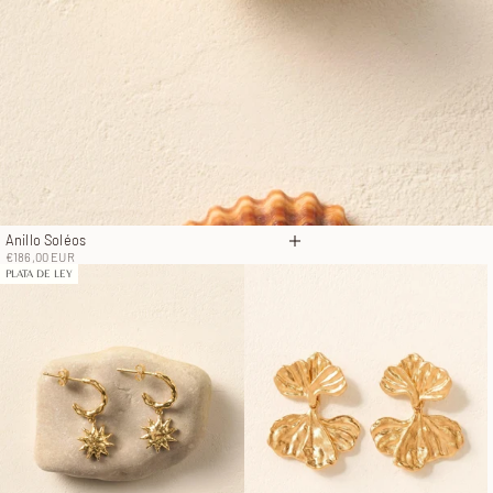
Anillo Soléos
Elige opciones
Precio de oferta
€186,00 EUR
PLATA DE LEY