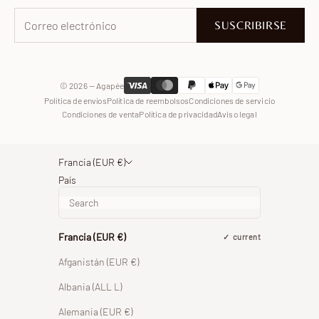
Pinterest
Facebook
SUSCRIBIRSE
WhatsApp
© 2026 — Agapée
Política de envíos
Política de reembolsos
Condiciones de servicio
Condiciones de venta
Política de privacidad
Aviso legal
Francia (EUR €)
País
Francia (EUR €)
current
Afganistán (EUR €)
Albania (ALL L)
Alemania (EUR €)