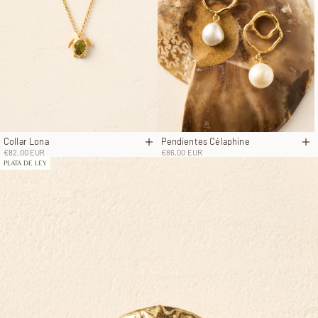
Collar Lona
Pendientes Célaphine
Añadir a la cesta
Añ
Precio de oferta
Precio de oferta
€82,00 EUR
€86,00 EUR
PLATA DE LEY