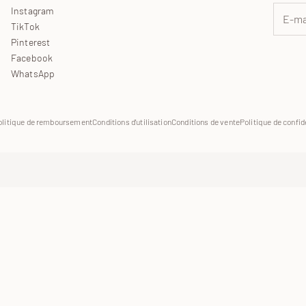
Instagram
TikTok
Pinterest
Facebook
WhatsApp
olitique de remboursement
Conditions d'utilisation
Conditions de vente
Politique de confid