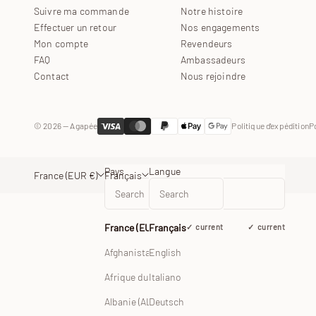
Suivre ma commande
Notre histoire
Effectuer un retour
Nos engagements
Mon compte
Revendeurs
FAQ
Ambassadeurs
Contact
Nous rejoindre
© 2026 — Agapée
Politique d'expédition
P
Pays
Langue
France (EUR €)
Français
France (EUR €)
Français
current
current
Afghanistan (EUR €)
English
Afrique du Sud (EUR €)
Italiano
Albanie (ALL L)
Deutsch