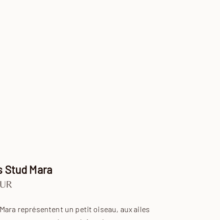
s Stud Mara
ente
EUR
Mara représentent un petit oiseau, aux ailes