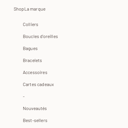
Passer au contenu
Shop
La marque
Colliers
Boucles d'oreilles
Bagues
Bracelets
Accessoires
Cartes cadeaux
-
Nouveautés
Best-sellers