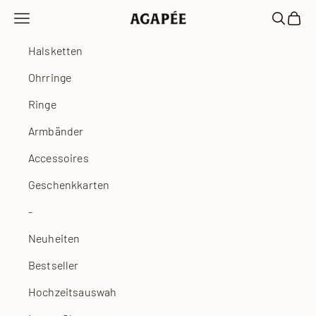
Zum Inhalt springen
Navigationsmenü öffnen
Suche öf
Waren
Agapée
Halsketten
Ohrringe
Ringe
Armbänder
Accessoires
Geschenkkarten
-
Neuheiten
Bestseller
Hochzeitsauswahl