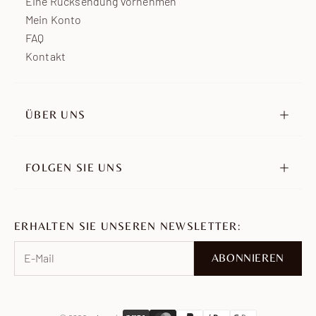
Eine Rücksendung vornehmen
Mein Konto
FAQ
Kontakt
ÜBER UNS
Unsere Geschichte
Unsere Verpflichtungen
FOLGEN SIE UNS
Händler
Instagram
Botschafter
TikTok
Karriere
ERHALTEN SIE UNSEREN NEWSLETTER:
Pinterest
Facebook
ABONNIEREN
WhatsApp