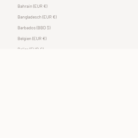
Bahrain (EUR €)
Bangladesch (EUR €)
Barbados (BBD $)
Belgien (EUR €)
Belize (EUR €)
Benin (EUR €)
Bermuda (USD $)
Bhutan (EUR €)
Bolivien (BOB Bs.)
Bosnien und Herzegowina (BAM КМ)
Botsuana (EUR €)
Brasilien (EUR €)
Britische Jungferninseln (USD $)