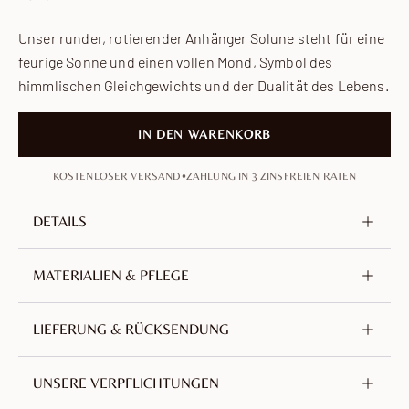
Unser runder, rotierender Anhänger Solune steht für eine
feurige Sonne und einen vollen Mond, Symbol des
himmlischen Gleichgewichts und der Dualität des Lebens.
IN DEN WARENKORB
•
KOSTENLOSER VERSAND
ZAHLUNG IN 3 ZINSFREIEN RATEN
DETAILS
Metall
Messing, nickel- und bleifrei
MATERIALIEN & PFLEGE
Vergoldung
18 Karat Gold
Gefertigt aus Messing und mit 18 Karat Gold
LIEFERUNG & RÜCKSENDUNG
Höhe des Anhängers
20 mm / 0.79 in
vergoldet. Eine Legierung aus Kupfer und Zink,
Kettenlänge
430 mm / 16.93 in
ausgewählt für ihre Langlebigkeit. Nickel- und bleifrei
Wir bieten weltweit kostenlosen Versand mit
UNSERE VERPFLICHTUNGEN
sowie hypoallergen.
Verlängerung
70 mm / 2.76 in
Sendungsverfolgung ab Frankreich an.