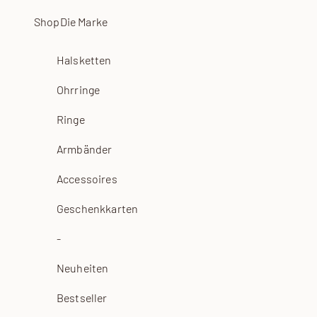
Zum Inhalt springen
Shop
Die Marke
Halsketten
Ohrringe
Ringe
Armbänder
Accessoires
Geschenkkarten
-
Neuheiten
Bestseller