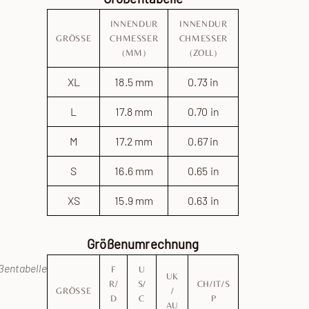
INNENDUR
INNENDUR
GRÖSSE
CHMESSER
CHMESSER
(MM)
(ZOLL)
XL
18.5 mm
0.73 in
L
17.8 mm
0.70 in
M
17.2 mm
0.67 in
S
16.6 mm
0.65 in
XS
15.9 mm
0.63 in
Größenumrechnung
ßentabelle
F
U
UK
R/
S/
CH/IT/S
GRÖSSE
/
D
C
P
AU