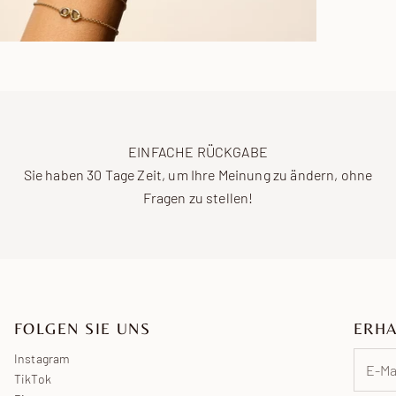
Baumwol
ausgewä
charakt
Auf un
zertifiz
zwei J
Rücksen
verantw
Erhalt 
Wenn S
Material
zur Ve
Voraus
Wir lei
Erfahr
Organis
EINFACHE RÜCKGABE
Europ
Sie haben 30 Tage Zeit, um Ihre Meinung zu ändern, ohne
Entdecke
Ameri
Fragen zu stellen!
Asien
Naher
Ozean
Afrika
FOLGEN SIE UNS
ERHA
Instagram
TikTok