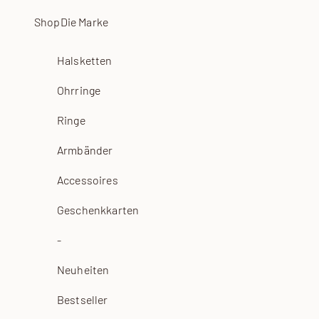
Zum Inhalt springen
Shop
Die Marke
Halsketten
Ohrringe
Ringe
Armbänder
Accessoires
Geschenkkarten
-
Neuheiten
Bestseller