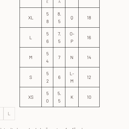
E
A
5
8.
XL
Q
18
8
5
5
7.
O-
L
16
6
5
P
5
M
7
N
14
4
5
L-
S
6
12
2
M
5
5.
XS
K
10
0
5
L