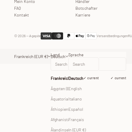
Mein Konto
Händler
FAQ
Botschafter
Kontakt
Karriere
© 2026 — Agapée
Versandbedingungen
Rü
Land
Sprache
Frankreich (EUR €)
Deutsch
Frankreich (EUR €)
Deutsch
current
current
English
Ägypten (EGP ج.م)
Äquatorialguinea (XAF CFA)
Italiano
Äthiopien (ETB Br)
Español
Afghanistan (EUR €)
Français
Ålandinseln (EUR €)