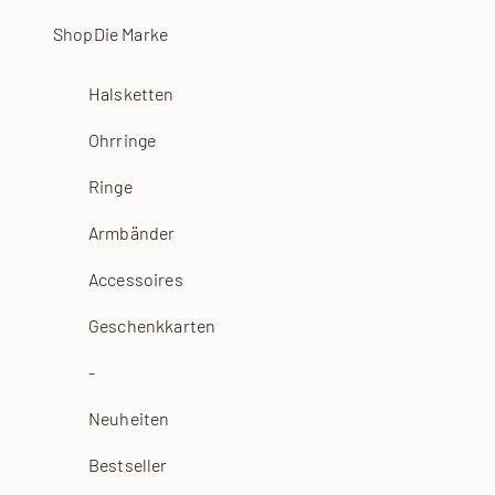
Zum Inhalt springen
Shop
Die Marke
Halsketten
Ohrringe
Ringe
Armbänder
Accessoires
Geschenkkarten
-
Neuheiten
Bestseller