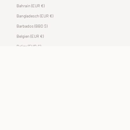
Bahrain (EUR €)
Bangladesch (EUR €)
Barbados (BBD $)
Belgien (EUR €)
Belize (EUR €)
Benin (EUR €)
Bermuda (USD $)
Bhutan (EUR €)
Bolivien (BOB Bs.)
Bosnien und Herzegowina (BAM КМ)
Botsuana (EUR €)
Brasilien (EUR €)
Britische Jungferninseln (USD $)