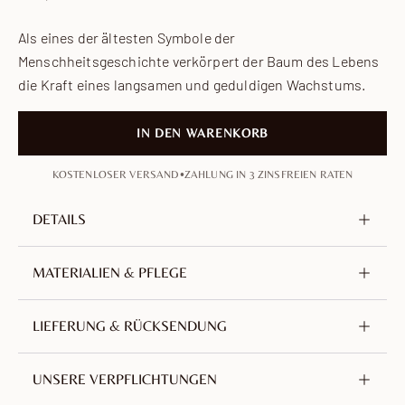
Als eines der ältesten Symbole der
Menschheitsgeschichte verkörpert der Baum des Lebens
die Kraft eines langsamen und geduldigen Wachstums.
IN DEN WARENKORB
•
KOSTENLOSER VERSAND
ZAHLUNG IN 3 ZINSFREIEN RATEN
DETAILS
Metall
Messing, nickel- und bleifrei
MATERIALIEN & PFLEGE
Vergoldung
18 Karat Gold
Gefertigt aus Messing und mit 18 Karat Gold
LIEFERUNG & RÜCKSENDUNG
Höhe des Anhängers
18 mm / 0.71 in
vergoldet. Eine Legierung aus Kupfer und Zink,
Kettenlänge
430 mm / 16.93 in
ausgewählt für ihre Langlebigkeit. Nickel- und bleifrei
Wir bieten weltweit kostenlosen Versand mit
UNSERE VERPFLICHTUNGEN
sowie hypoallergen.
Verlängerung
70 mm / 2.76 in
Sendungsverfolgung ab Frankreich an.