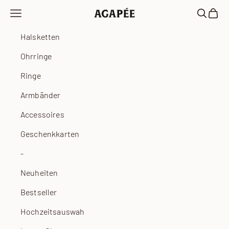
Zum Inhalt springen
Navigationsmenü öffnen
Suche öf
Waren
Agapée
Halsketten
Ohrringe
Ringe
Armbänder
Accessoires
Geschenkkarten
-
Neuheiten
Bestseller
Hochzeitsauswahl