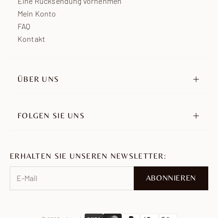
Eine Rücksendung vornehmen
Mein Konto
FAQ
Kontakt
ÜBER UNS
Unsere Geschichte
Unsere Verpflichtungen
FOLGEN SIE UNS
Händler
Instagram
Botschafter
TikTok
Karriere
ERHALTEN SIE UNSEREN NEWSLETTER:
Pinterest
Facebook
ABONNIEREN
WhatsApp