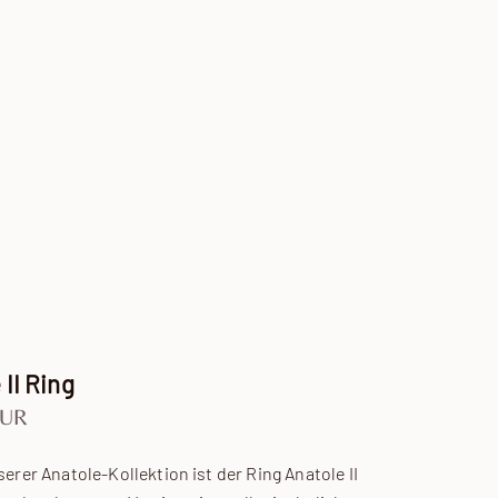
 II Ring
EUR
nserer Anatole-Kollektion ist der Ring Anatole II