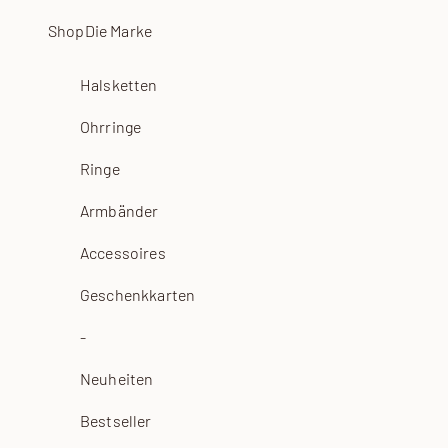
Zum Inhalt springen
Shop
Die Marke
Halsketten
Ohrringe
Ringe
Armbänder
Accessoires
Geschenkkarten
-
Neuheiten
Bestseller